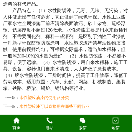
涂料的替代产品..
产品特点：（1）水性防锈漆，无毒、无味、无污染，对
人体健康没有任何危害，真正做到了绿色环保。
水性工业漆
厂家水性金属漆
施工前应清除表面油污、砂土杂物、疏松浮
锈、锈层厚度不超过120微米。
水性烤漆
主要是用水来做稀释
剂，不需要固化剂、稀料一些溶剂，是区别于油性工业漆的
一种新型环保防锈防腐涂料。
水性塑胶漆
严禁与油性物质接
触，使用前搅拌均匀，可根据实际需求，适当加水稀释，但
一般添加0-10%的水量为最好。（2）水性防锈漆，不易燃不
易爆，便于运输。（3）水性防锈漆，用自来水稀释，施工工
具、设备、容器也用自来水清洗，大大降低了涂装成本。
（4）牌水性防锈漆，干燥时间快，提高了工作效率，降低了
劳动成本。适用范围：汽车、船舶、网架、机械制造、集装
箱、铁路、桥梁、锅炉、钢结构等行业。
上一条：
水性塑胶油漆的使用及分类
下一条：
水性塑胶漆可以直接用在哪些不同行业
首页
电话
微信
短信